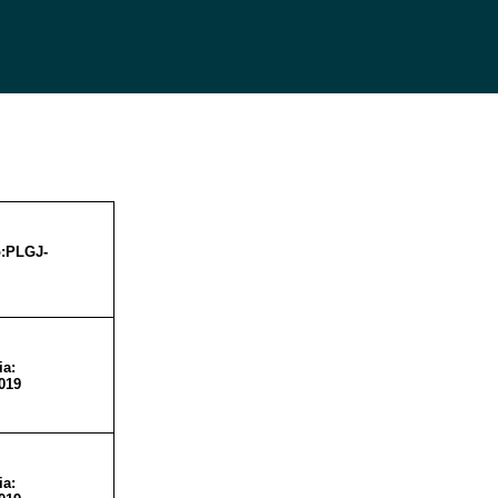
:PLGJ-
ia:
019
ia: